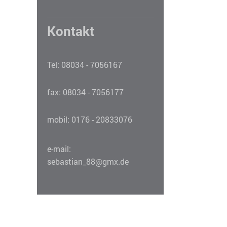
Kontakt
Tel: 08034 - 7056167
fax: 08034 - 7056177
mobil: 0176 - 20833076
e-mail:
sebastian_88@gmx.de